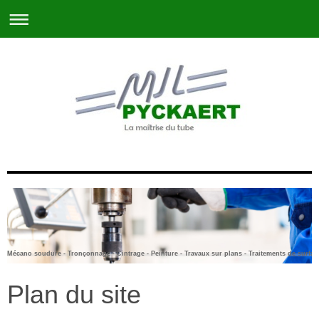
Mécano soudure - Tronçonnage - Cintrage - Peinture - Travaux sur plans - Traitements de surfac
Plan du site