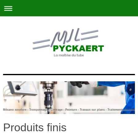
Mécano soudure - Tronçonnage - Cintrage - Peinture - Travaux sur plans - Traitements de surfac
Produits finis